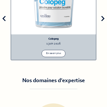
Previous
N
slide
sl
Colopeg
1 juin 2026
En savoir plus
Nos domaines d’expertise