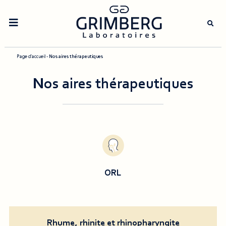
Open
the
mobile
navigation
menu
Page d’accueil
-
Nos aires thérapeutiques
Nos aires thérapeutiques
ORL
Rhume, rhinite et rhinopharyngite