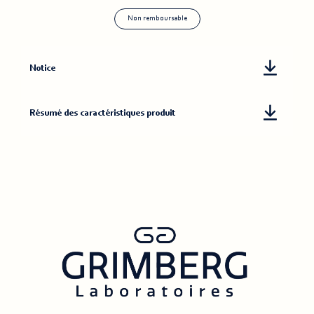
Non remboursable
Notice
Notice
Résumé
Résumé des caractéristiques produit
des
caractéristiq
produit