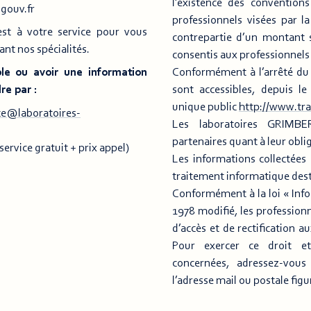
l’existence des convention
gouv.fr
professionnels visées par la
est à votre service pour vous
contrepartie d’un montant 
nt nos spécialités.
consentis aux professionnels
Conformément à l’arrêté du
ble ou avoir une information
sont accessibles, depuis l
re par :
unique public
http://www.tra
ce@laboratoires-
Les laboratoires GRIMBE
partenaires quant à leur obli
rvice gratuit + prix appel)
Les informations collectées 
traitement informatique desti
Conformément à la loi « Info
1978 modifié, les professionn
d’accès et de rectification a
Pour exercer ce droit et
concernées, adressez-vou
l’adresse mail ou postale figu