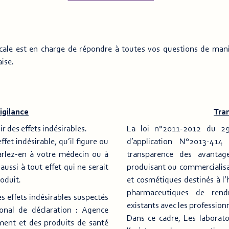
cale est en charge de répondre à toutes vos questions de maniè
ise.
gilance
Tra
 des effets indésirables.
La loi n°2011-2012 du 2
fet indésirable, qu’il figure ou
d’application N°2013-41
arlez-en à votre médecin ou à
transparence des avantage
aussi à tout effet qui ne serait
produisant ou commercialisan
oduit.
et cosmétiques destinés à 
pharmaceutiques de rendr
s effets indésirables suspectés
existants avec les profession
onal de déclaration : Agence
Dans ce cadre, Les labora
ment et des produits de santé